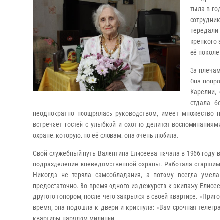
тыла в го
сотрудни
передали
крепкого 
еë поколе
За плечам
Она попро
Карелии, 
отдала б
неоднократно поощрялась руководством, имеет множество н
встречает гостей с улыбкой и охотно делится воспоминаниям
охране, которую, по еë словам, она очень любила.
Свой служебный путь Валентина Елисеева начала в 1966 году в
подразделение вневедомственной охраны. Работала старшим 
Никогда не теряла самообладания, а потому всегда умел
предостаточно. Во время одного из дежурств к экипажу Елисее
другого топором, после чего закрылся в своей квартире. «При
время, она подошла к двери и крикнула: «Вам срочная телег
квартиры нарядом милиции.