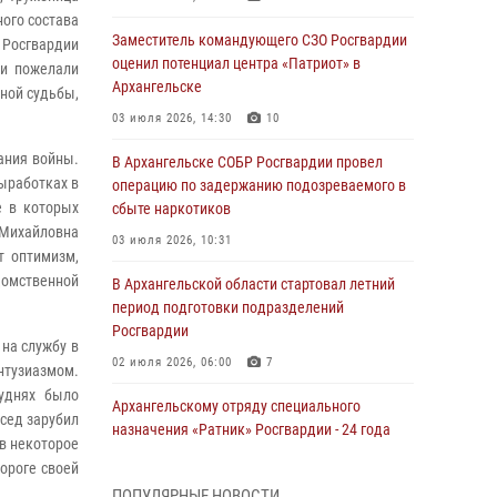
ного состава
Заместитель командующего СЗО Росгвардии
Росгвардии
оценил потенциал центра «Патриот» в
 и пожелали
Архангельске
сной судьбы,
03 июля 2026, 14:30
10
чания войны.
В Архангельске СОБР Росгвардии провел
ыработках в
операцию по задержанию подозреваемого в
е в которых
сбыте наркотиков
 Михайловна
03 июля 2026, 10:31
т оптимизм,
домственной
В Архангельской области стартовал летний
период подготовки подразделений
Росгвардии
 на службу в
02 июля 2026, 06:00
7
нтузиазмом.
буднях было
Архангельскому отряду специального
осед зарубил
назначения «Ратник» Росгвардии - 24 года
ав некоторое
01 июля 2026, 09:00
16
ороге своей
ПОПУЛЯРНЫЕ НОВОСТИ