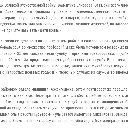
ды Великой Отечественной войны Валентина Елисеева. От имени всего лич
ки Архангельского филиала управления вневедомственной охраны 
 ветерану поздравительный адрес и подарок, поблагодарили за службу
здоровья. Валентина Михайловна Елисеева - человек непростой, но интере
ние принято называть «Дети войны».
и голодное детство в интернате, затем работа в колхозе вплоть до окон
бовала себя во множестве профессий, даже была мотористом на горных в
однако в 35 лет связала свою судьбу с органами правопорядка, служб
олее 20 лет. За продолжительную добросовестную службу Валентина
аград. Несмотря на возраст и болезни, Валентина Михайловна излучае
и о непростых военных годах и интересных случаях из службы во вневе
 районном отделе милиции г. Архангельска, затем почти сразу же перешла
смены в экипаже. Несмотря на тяготы службы, к работе подходила с э
а найти выход из самых сложных ситуаций, которых в милицейских 
вой на улице обратилась женщина, которая сказала, что в еë доме один с
годился опыт работы курьером», - улыбается Валентина Михайловна. Выжд
рамма!». Злоумышленник сразу же вышел из убежища и был задержан на п