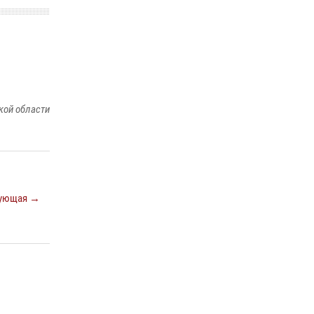
ношения крапового берета Росгвардии
24 июня 2026, 15:00
17
кой области
ующая →