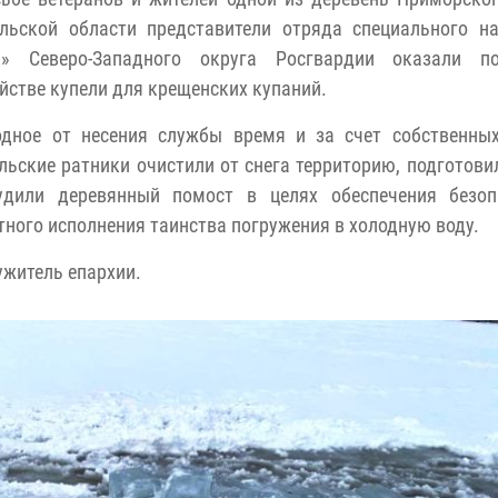
ельской области представители отряда специального н
к» Северо-Западного округа Росгвардии оказали 
йстве купели для крещенских купаний.
одное от несения службы время и за счет собственных
льские ратники очистили от снега территорию, подготови
удили деревянный помост в целях обеспечения безоп
ного исполнения таинства погружения в холодную воду.
житель епархии.