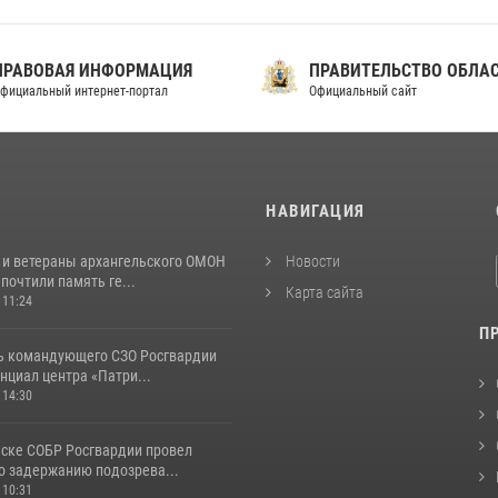
ПРАВОВАЯ ИНФОРМАЦИЯ
ПРАВИТЕЛЬСТВО ОБЛА
фициальный интернет-портал
Официальный сайт
И
НАВИГАЦИЯ
 и ветераны архангельского ОМОН
Новости
почтили память ге...
Карта сайта
 11:24
П
ь командующего СЗО Росгвардии
нциал центра «Патри...
 14:30
ьске СОБР Росгвардии провел
о задержанию подозрева...
 10:31