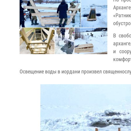
Арханг
«Ратни
обустро
В своб
арханге
и соор
комфорт
Освещение воды в иордани произвел священнослу