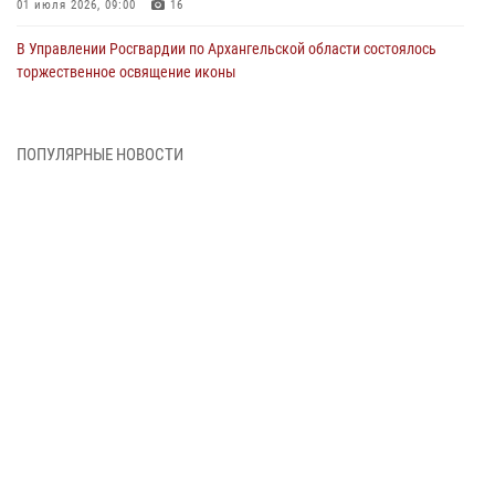
01 июля 2026, 09:00
16
В Управлении Росгвардии по Архангельской области состоялось
торжественное освящение иконы
01 июля 2026, 06:00
11
1
Военнослужащие по призыву из Архангельской области приняли
ПОПУЛЯРНЫЕ НОВОСТИ
военную присягу в столице Республики Коми
30 июня 2026, 06:00
4
Спецназовцы Росгвардии из Архангельска и Мурманска сдали
экзамен на право ношения крапового берета
29 июня 2026, 08:20
6
Новодвинские росгвардейцы задержали местного жителя,
незаконно проникшего на охраняемый объект ТЭК
28 июня 2026, 12:30
1
В Архангельске начались испытания за право ношения крапового
берета Росгвардии