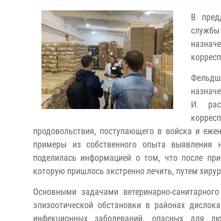
В пред
службы
назнач
корресп
Фельдш
назначе
И. рас
корресп
продовольствия, поступающего в войска и ежен
примеры из собственного опыта выявления н
поделилась информацией о том, что после пр
которую пришлось экстренно лечить, путем хиру
Основными задачами ветеринарно-санитарного
эпизоотической обстановки в районах дислок
инфекционных заболеваний, опасных для лю