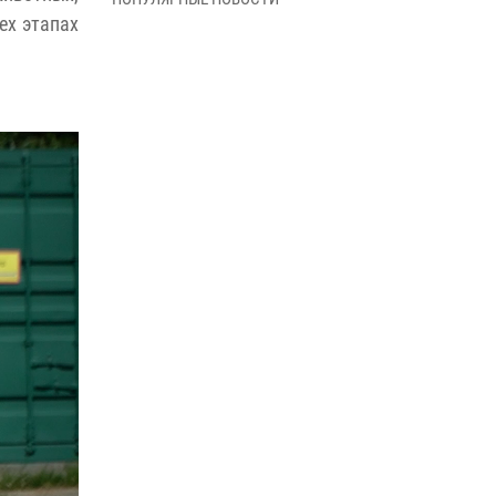
В Управлении Росгвардии по Архангельской
ех этапах
области состоялось торжественное
освящение иконы
01 июля 2026, 06:00
11
1
Военнослужащие по призыву из
Архангельской области приняли военную
присягу в столице Республики Коми
30 июня 2026, 06:00
4
Спецназовцы Росгвардии из Архангельска и
Мурманска сдали экзамен на право ношения
крапового берета
29 июня 2026, 08:20
6
Новодвинские росгвардейцы задержали
местного жителя, незаконно проникшего на
охраняемый объект ТЭК
28 июня 2026, 12:30
1
В Архангельске начались испытания за право