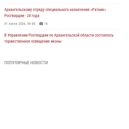
Архангельскому отряду специального назначения «Ратник»
Росгвардии - 24 года
01 июля 2026, 09:00
16
В Управлении Росгвардии по Архангельской области состоялось
торжественное освящение иконы
01 июля 2026, 06:00
11
1
Военнослужащие по призыву из Архангельской области приняли
ПОПУЛЯРНЫЕ НОВОСТИ
военную присягу в столице Республики Коми
30 июня 2026, 06:00
4
Спецназовцы Росгвардии из Архангельска и Мурманска сдали
экзамен на право ношения крапового берета
29 июня 2026, 08:20
6
Новодвинские росгвардейцы задержали местного жителя,
незаконно проникшего на охраняемый объект ТЭК
28 июня 2026, 12:30
1