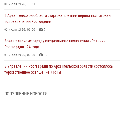
03 июля 2026, 10:31
В Архангельской области стартовал летний период подготовки
подразделений Росгвардии
02 июля 2026, 06:00
7
Архангельскому отряду специального назначения «Ратник»
Росгвардии - 24 года
01 июля 2026, 09:00
16
В Управлении Росгвардии по Архангельской области состоялось
торжественное освящение иконы
01 июля 2026, 06:00
11
1
Военнослужащие по призыву из Архангельской области приняли
ПОПУЛЯРНЫЕ НОВОСТИ
военную присягу в столице Республики Коми
30 июня 2026, 06:00
4
Спецназовцы Росгвардии из Архангельска и Мурманска сдали
экзамен на право ношения крапового берета