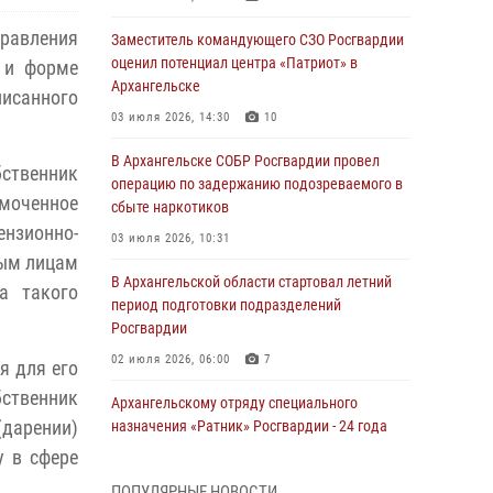
равления
Заместитель командующего СЗО Росгвардии
оценил потенциал центра «Патриот» в
 и форме
Архангельске
исанного
03 июля 2026, 14:30
10
В Архангельске СОБР Росгвардии провел
бственник
операцию по задержанию подозреваемого в
моченное
сбыте наркотиков
зионно-
03 июля 2026, 10:31
ным лицам
В Архангельской области стартовал летний
а такого
период подготовки подразделений
Росгвардии
02 июля 2026, 06:00
7
я для его
бственник
Архангельскому отряду специального
(дарении)
назначения «Ратник» Росгвардии - 24 года
у в сфере
01 июля 2026, 09:00
16
ПОПУЛЯРНЫЕ НОВОСТИ