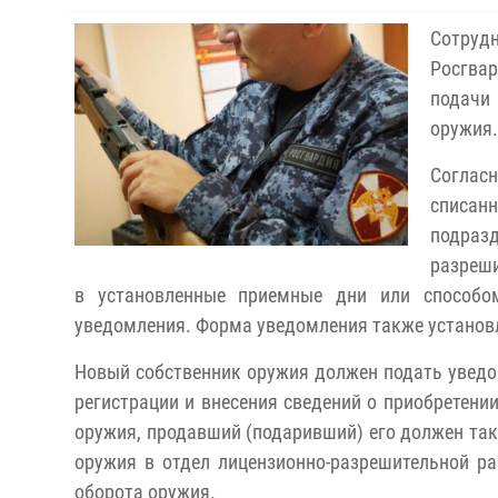
Сотруд
Росгва
подачи
оружия.
Соглас
списан
подра
разреши
в установленные приемные дни или способо
уведомления. Форма уведомления также установ
Новый собственник оружия должен подать уведо
регистрации и внесения сведений о приобретени
оружия, продавший (подаривший) его должен так
оружия в отдел лицензионно-разрешительной ра
оборота оружия.