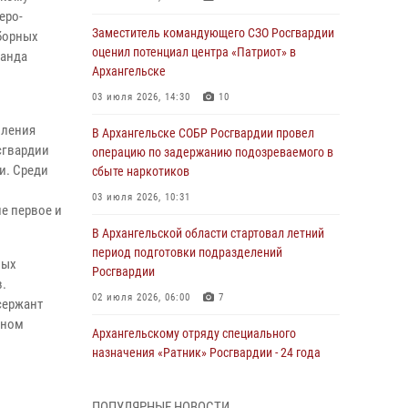
еро-
Заместитель командующего СЗО Росгвардии
сборных
оценил потенциал центра «Патриот» в
манда
Архангельске
03 июля 2026, 14:30
10
о
вления
В Архангельске СОБР Росгвардии провел
сгвардии
операцию по задержанию подозреваемого в
и. Среди
сбыте наркотиков
03 июля 2026, 10:31
е первое и
В Архангельской области стартовал летний
период подготовки подразделений
вых
Росгвардии
в.
02 июля 2026, 06:00
7
сержант
ьном
Архангельскому отряду специального
назначения «Ратник» Росгвардии - 24 года
01 июля 2026, 09:00
16
ПОПУЛЯРНЫЕ НОВОСТИ