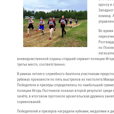
кроссу и 
Западног
команд. 
управлен
Во время
пересече
Росгвард
по Псков
легкоатл
вневедомственной охраны старший сержант полиции Игорь
третье место, соответственно.
В рамках летнего служебного биатлона участникам предст
рубежах произвести по пять выстрелов из пистолета Мака
Победители и призеры определялись по наибольшей сумме о
полиции Игорь Постников показал второй результат среди 
зачёте, в итоговом протоколе архангельская дружина занял
соревнований.
Победителей и призеров наградили кубками, медалями и 