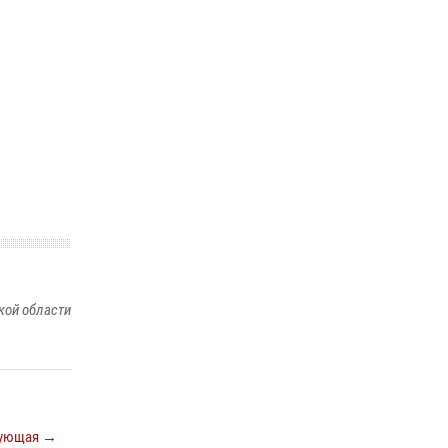
ношения крапового берета Росгвардии
24 июня 2026, 15:00
17
кой области
ующая →