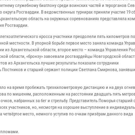
летнему служебному биатлону среди воинских частей и терорганов Сев
о округа Росгвардии. В ведомственных турнирах приняли участие 19 
Архангельскую область на окружных соревнованиях представляла ко
ия Росгвардии.
 легкоатлетического кросса участники преодолели пять километров п
нной местности. В упорной борьбе первое место заняла команда Упра
ии из Архангельской области, второе место – команда Управления Ро
ской области, «бронзу» завоевали росгвардейцы Новгородской област
етов из Архангельска лучшие результаты показали сотрудники
 Постников и старший сержант полиции Светлана Смирнова, занявши
ояло на время пробежать трехкилометровую дистанцию и на двух огне
рова по мишеням, расположенным на расстоянии двадцать пять метро
чков, набранных за бег и стрельбу. Представитель Поморья старший 
всех участников, но, несмотря на хорошее выступление в индивидуал
а четвёртое место, немного уступив по очкам призёрам данного вида
дипломами.