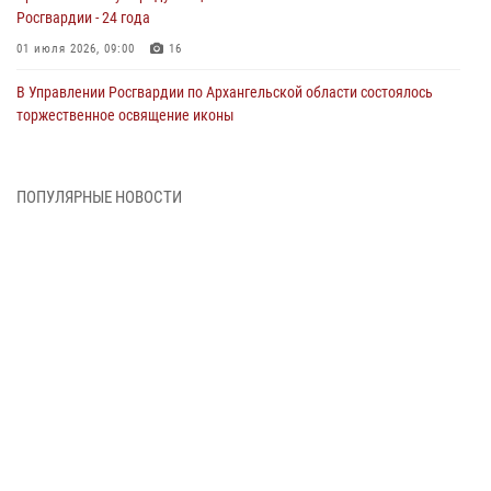
Росгвардии - 24 года
01 июля 2026, 09:00
16
В Управлении Росгвардии по Архангельской области состоялось
торжественное освящение иконы
01 июля 2026, 06:00
11
1
Военнослужащие по призыву из Архангельской области приняли
ПОПУЛЯРНЫЕ НОВОСТИ
военную присягу в столице Республики Коми
30 июня 2026, 06:00
4
Спецназовцы Росгвардии из Архангельска и Мурманска сдали
экзамен на право ношения крапового берета
29 июня 2026, 08:20
6
Новодвинские росгвардейцы задержали местного жителя,
незаконно проникшего на охраняемый объект ТЭК
28 июня 2026, 12:30
1
В Архангельске начались испытания за право ношения крапового