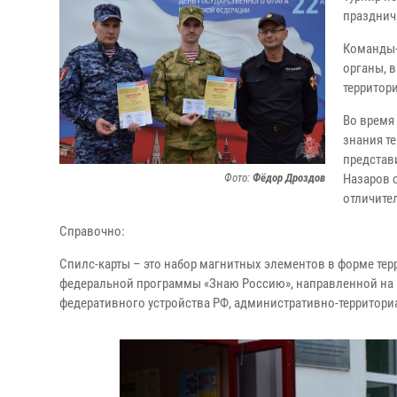
празднич
Команды-
органы, 
территор
Во время
знания т
представ
Фото:
Фёдор Дроздов
Назаров 
отличите
Справочно:
Спилс-карты – это набор магнитных элементов в форме тер
федеральной программы «Знаю Россию», направленной на п
федеративного устройства РФ, административно-территориа