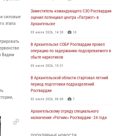
Заместитель командующего СЗО Росгвардии
 и силовые
оценил потенциал центра «Патриот» в
го этапа
Архангельске
03 июля 2026, 14:30
10
стрировать
В Архангельске СОБР Росгвардии провел
первенстве
операцию по задержанию подозреваемого в
и Вадим
сбыте наркотиков
03 июля 2026, 10:31
В Архангельской области стартовал летний
период подготовки подразделений
ть
Росгвардии
стории,
02 июля 2026, 06:00
7
Архангельскому отряду специального
назначения «Ратник» Росгвардии - 24 года
01 июля 2026, 09:00
16
ПОПУЛЯРНЫЕ НОВОСТИ