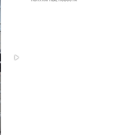
В Управлении Росгвардии по Архангельской
области состоялось торжественное
освящение иконы
01 июля 2026, 06:00
11
1
Военнослужащие по призыву из
Архангельской области приняли военную
присягу в столице Республики Коми
30 июня 2026, 06:00
4
Спецназовцы Росгвардии из Архангельска и
Мурманска сдали экзамен на право ношения
крапового берета
29 июня 2026, 08:20
6
Новодвинские росгвардейцы задержали
местного жителя, незаконно проникшего на
охраняемый объект ТЭК
28 июня 2026, 12:30
1
В Архангельске начались испытания за право