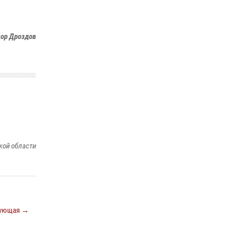
ношения крапового берета Росгвардии
24 июня 2026, 15:00
17
ор Дроздов
кой области
ующая →