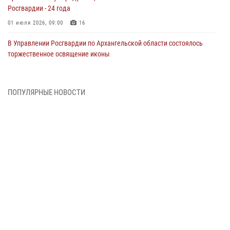
Росгвардии - 24 года
01 июля 2026, 09:00
16
В Управлении Росгвардии по Архангельской области состоялось
торжественное освящение иконы
01 июля 2026, 06:00
11
1
Военнослужащие по призыву из Архангельской области приняли
ПОПУЛЯРНЫЕ НОВОСТИ
военную присягу в столице Республики Коми
30 июня 2026, 06:00
4
Спецназовцы Росгвардии из Архангельска и Мурманска сдали
экзамен на право ношения крапового берета
29 июня 2026, 08:20
6
Новодвинские росгвардейцы задержали местного жителя,
незаконно проникшего на охраняемый объект ТЭК
28 июня 2026, 12:30
1
В Архангельске начались испытания за право ношения крапового