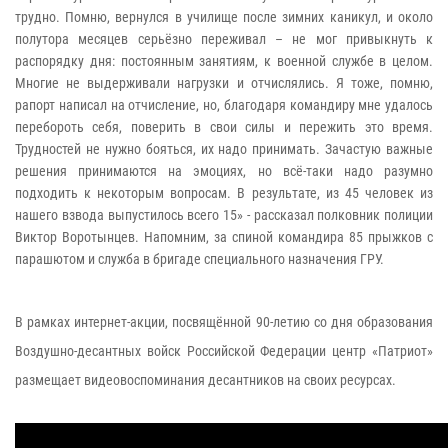
трудно. Помню, вернулся в училище после зимних каникул, и около
полутора месяцев серьёзно переживал – не мог привыкнуть к
распорядку дня: постоянным занятиям, к военной службе в целом.
Многие не выдерживали нагрузки и отчислялись. Я тоже, помню,
рапорт написал на отчисление, но, благодаря командиру мне удалось
перебороть себя, поверить в свои силы и пережить это время.
Трудностей не нужно бояться, их надо принимать. Зачастую важные
решения принимаются на эмоциях, но всё-таки надо разумно
подходить к некоторым вопросам. В результате, из 45 человек из
нашего взвода выпустилось всего 15» - рассказал полковник полиции
Виктор Воротынцев. Напомним, за спиной командира 85 прыжков с
парашютом и служба в бригаде специального назначения ГРУ.
В рамках интернет-акции, посвящённой 90-летию со дня образования
Воздушно-десантных войск Российской Федерации центр «Патриот»
размещает видеовоспоминания десантников на своих ресурсах.