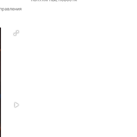
В Управлении Росгвардии по Архангельской
управления
области состоялось торжественное
освящение иконы
01 июля 2026, 06:00
11
1
Военнослужащие по призыву из
Архангельской области приняли военную
присягу в столице Республики Коми
30 июня 2026, 06:00
4
Спецназовцы Росгвардии из Архангельска и
Мурманска сдали экзамен на право ношения
крапового берета
29 июня 2026, 08:20
6
Новодвинские росгвардейцы задержали
местного жителя, незаконно проникшего на
охраняемый объект ТЭК
28 июня 2026, 12:30
1
В Архангельске начались испытания за право