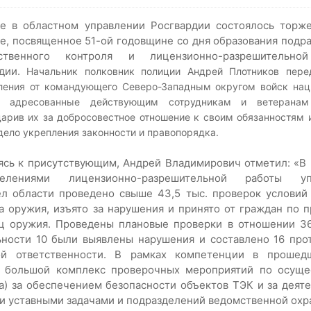
е в областном управлении Росгвардии состоялось торж
е, посвященное 51-ой годовщине со дня образования подр
рственного контроля и лицензионно-разрешительно
дии.
Начальник полковник полиции Андрей Плотников пере
ления от командующего Северо-Западным округом войск нац
и, адресованные действующим сотрудникам и ветеранам
дарив их за добросовестное отношение к своим обязанностям
дело укрепления законности и правопорядка.
сь к присутствующим, Андрей Владимирович отметил: «В 
делениями лицензионно-разрешительной работы уп
ел области проведено свыше 43,5 тыс. проверок условий
а оружия, изъято за нарушения и принято от граждан по 
ц оружия. Проведены плановые проверки в отношении 3
ьности 10 были выявлены нарушения и составлено 16 про
ой ответственности. В рамках компетенции в прошед
н большой комплекс проверочных мероприятий по осущ
а) за обеспечением безопасности объектов ТЭК и за деят
и уставными задачами и подразделений ведомственной охр