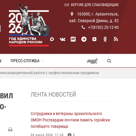
ВЕРСИЯ ДЛЯ СЛАБОВИДЯЩИХ
163000, г. Архангельск,
наб. Северной Двины, д. 82
И
+7(8182) 20-12-90
Ы
ПРЕСС-СЛУЖБА
зионно-разрешительной работы с профессиональным праздником
ЛЕНТА НОВОСТЕЙ
АВИЛ
О-
Сотрудники и ветераны архангельского
ОМОН Росгвардии почтили память геройски
погибшего товарища
04 июля 2026, 11:24
3