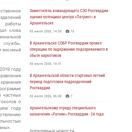
ественное
Заместитель командующего СЗО Росгвардии
азделений
оценил потенциал центра «Патриот» в
Архангельске
й работы
дал слова
03 июля 2026, 14:30
10
иональной
 службы,
В Архангельске СОБР Росгвардии провел
операцию по задержанию подозреваемого в
 и весомый
сбыте наркотиков
03 июля 2026, 10:31
2019 году
равления
В Архангельской области стартовал летний
 хранения
период подготовки подразделений
Росгвардии
программе
6 частных
02 июля 2026, 06:00
7
токолов о
шем году
Архангельскому отряду специального
ествлению
назначения «Ратник» Росгвардии - 24 года
ельностью
01 июля 2026, 09:00
16
аны».
ПОПУЛЯРНЫЕ НОВОСТИ