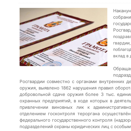
Наканун
собрани
госуда
Росгвар
поздрав
гварди
поблаго
вклад в 
Обращая
подраз
Росгвардии совместно с органами внутренних д
оружия, выявлено 1862 нарушения правил оборот
добровольной сдаче оружия более 3 тыс. едини
охранных предприятий, в ходе которых в деятел
привлечении виновных лик к административн
отделением госконтроля тероргана осуществлё
федерального государственного контроля (надзор
подразделений охраны юридических лиц с особым