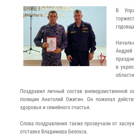
В Упра
торжес
годовщи
Начальн
Андре
праздни
в укреп
области
Поздравил личный состав вневедомственной о
полиции Анатолий Ожигин. Он пожелал дейст
здоровья и семейного счастья.
Слова поздравления также прозвучали от заслу
отставке Владимира Белоуса.