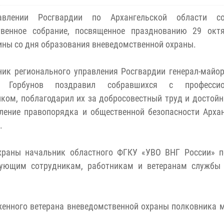
влении Росгвардии по Архангельской области со
твенное собрание, посвященное празднованию 29 октя
ны со дня образования вневедомственной охраны.
ик регионального управления Росгвардии генерал-майо
й Горбунов поздравил собравшихся с профессио
ком, поблагодарил их за добросовестный труд и достой
ление правопорядка и общественной безопасности Арха
.
храны начальник областного ФГКУ «УВО ВНГ России» п
вующим сотрудникам, работникам и ветеранам службы 
женного ветерана вневедомственной охраны полковника 