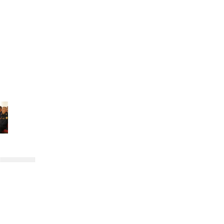
ношения крапового берета Росгвардии
24 июня 2026, 15:00
17