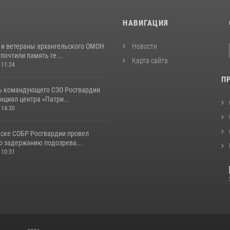
И
НАВИГАЦИЯ
 и ветераны архангельского ОМОН
Новости
почтили память ге...
Карта сайта
 11:24
П
ь командующего СЗО Росгвардии
нциал центра «Патри...
 14:30
ьске СОБР Росгвардии провел
о задержанию подозрева...
 10:31