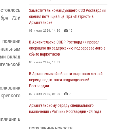
стоялось
Заместитель командующего СЗО Росгвардии
оценил потенциал центра «Патриот» в
бря 72-й
Архангельске
03 июля 2026, 14:30
10
р полиции
В Архангельске СОБР Росгвардии провел
нальным
операцию по задержанию подозреваемого в
сбыте наркотиков
ный вклад
03 июля 2026, 10:31
нгельской
В Архангельской области стартовал летний
период подготовки подразделений
Росгвардии
олковник
02 июля 2026, 06:00
7
крепкого
Архангельскому отряду специального
назначения «Ратник» Росгвардии - 24 года
милиции в
01 июля 2026, 09:00
16
ПОПУЛЯРНЫЕ НОВОСТИ