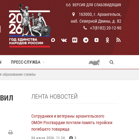
ВЕРСИЯ ДЛЯ СЛАБОВИДЯЩИХ
163000, г. Архангельск,
наб. Северной Двины, д. 82
И
+7(8182) 20-12-90
Ы
ПРЕСС-СЛУЖБА
ня образования службы
ЛЕНТА НОВОСТЕЙ
АВИЛ
Сотрудники и ветераны архангельского
ОМОН Росгвардии почтили память геройски
погибшего товарища
04 июля 2026, 11:24
3