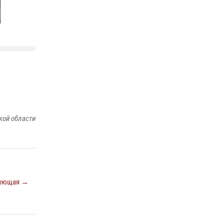
ношения крапового берета Росгвардии
24 июня 2026, 15:00
17
кой области
ующая →