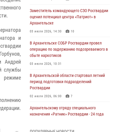
твенного
Заместитель командующего СЗО Росгвардии
сти.
оценил потенциал центра «Патриот» в
Архангельске
ернатора
03 июля 2026, 14:30
10
натора и
В Архангельске СОБР Росгвардии провел
осгвардии
операцию по задержанию подозреваемого в
орбунов,
сбыте наркотиков
и Андрей
03 июля 2026, 10:31
ей службы
В Архангельской области стартовал летний
 режиме
период подготовки подразделений
Росгвардии
02 июля 2026, 06:00
7
полнению
дерации.
Архангельскому отряду специального
назначения «Ратник» Росгвардии - 24 года
01 июля 2026, 09:00
16
ПОПУЛЯРНЫЕ НОВОСТИ