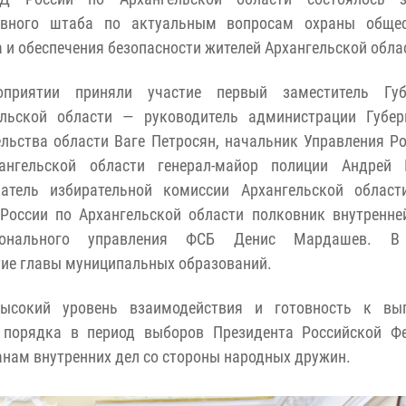
ивного штаба по актуальным вопросам охраны общес
 и обеспечения безопасности жителей Архангельской обла
приятии приняли участие первый заместитель Губ
ельской области — руководитель администрации Губер
льства области Ваге Петросян, начальник Управления Р
ангельской области генерал-майор полиции Андрей Г
датель избирательной комиссии Архангельской област
России по Архангельской области полковник внутренн
ионального управления ФСБ Денис Мардашев. В
тие главы муниципальных образований.
высокий уровень взаимодействия и готовность к вы
 порядка в период выборов Президента Российской Фе
анам внутренних дел со стороны народных дружин.