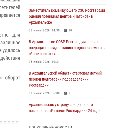
етителей
Заместитель командующего СЗО Росгвардии
зревается
оценил потенциал центра «Патриот» в
Архангельске
03 июля 2026, 14:30
10
етно для
азличное
В Архангельске СОБР Росгвардии провел
операцию по задержанию подозреваемого в
е удалось
сбыте наркотиков
ействия
03 июля 2026, 10:31
В Архангельской области стартовал летний
й оборот
период подготовки подразделений
.
Росгвардии
02 июля 2026, 06:00
7
Архангельскому отряду специального
назначения «Ратник» Росгвардии - 24 года
01 июля 2026, 09:00
16
ПОПУЛЯРНЫЕ НОВОСТИ