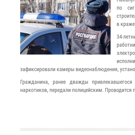
по сиг
строите
в краже
34-лет
работн
электро
испол
зафиксировали камеры видеонаблюдения, устано
Гражданина, ранее дважды привлекавшегося 
наркотиков, передали полицейским. Проводится п