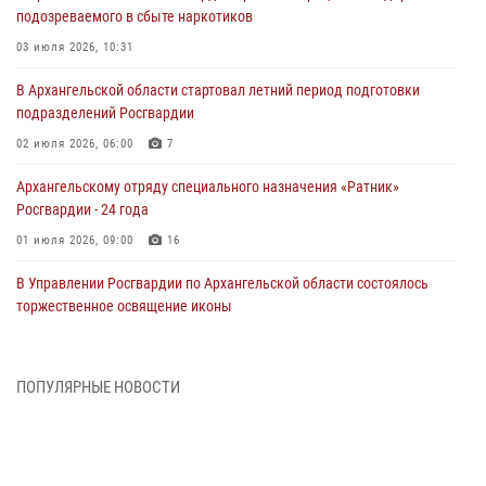
подозреваемого в сбыте наркотиков
03 июля 2026, 10:31
В Архангельской области стартовал летний период подготовки
подразделений Росгвардии
02 июля 2026, 06:00
7
Архангельскому отряду специального назначения «Ратник»
Росгвардии - 24 года
01 июля 2026, 09:00
16
В Управлении Росгвардии по Архангельской области состоялось
торжественное освящение иконы
01 июля 2026, 06:00
11
1
Военнослужащие по призыву из Архангельской области приняли
ПОПУЛЯРНЫЕ НОВОСТИ
военную присягу в столице Республики Коми
30 июня 2026, 06:00
4
Спецназовцы Росгвардии из Архангельска и Мурманска сдали