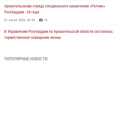
Архангельскому отряду специального назначения «Ратник»
Росгвардии - 24 года
01 июля 2026, 09:00
16
В Управлении Росгвардии по Архангельской области состоялось
торжественное освящение иконы
01 июля 2026, 06:00
11
1
Военнослужащие по призыву из Архангельской области приняли
ПОПУЛЯРНЫЕ НОВОСТИ
военную присягу в столице Республики Коми
30 июня 2026, 06:00
4
Спецназовцы Росгвардии из Архангельска и Мурманска сдали
экзамен на право ношения крапового берета
29 июня 2026, 08:20
6
Новодвинские росгвардейцы задержали местного жителя,
незаконно проникшего на охраняемый объект ТЭК
28 июня 2026, 12:30
1