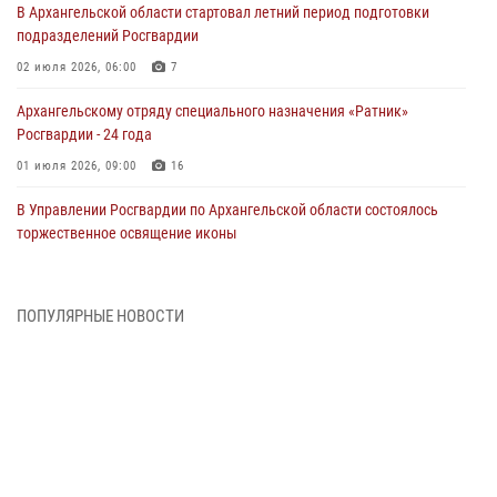
В Архангельской области стартовал летний период подготовки
подразделений Росгвардии
02 июля 2026, 06:00
7
Архангельскому отряду специального назначения «Ратник»
Росгвардии - 24 года
01 июля 2026, 09:00
16
В Управлении Росгвардии по Архангельской области состоялось
торжественное освящение иконы
01 июля 2026, 06:00
11
1
Военнослужащие по призыву из Архангельской области приняли
ПОПУЛЯРНЫЕ НОВОСТИ
военную присягу в столице Республики Коми
30 июня 2026, 06:00
4
Спецназовцы Росгвардии из Архангельска и Мурманска сдали
экзамен на право ношения крапового берета
29 июня 2026, 08:20
6