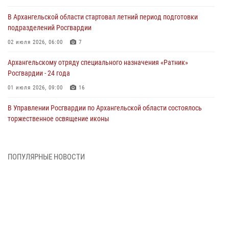
В Архангельской области стартовал летний период подготовки
подразделений Росгвардии
02 июля 2026, 06:00
7
Архангельскому отряду специального назначения «Ратник»
Росгвардии - 24 года
01 июля 2026, 09:00
16
В Управлении Росгвардии по Архангельской области состоялось
торжественное освящение иконы
01 июля 2026, 06:00
11
1
Военнослужащие по призыву из Архангельской области приняли
ПОПУЛЯРНЫЕ НОВОСТИ
военную присягу в столице Республики Коми
30 июня 2026, 06:00
4
Спецназовцы Росгвардии из Архангельска и Мурманска сдали
экзамен на право ношения крапового берета
29 июня 2026, 08:20
6