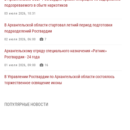
подозреваемого в сбыте наркотиков
03 июля 2026, 10:31
В Архангельской области стартовал летний период подготовки
подразделений Росгвардии
02 июля 2026, 06:00
7
Архангельскому отряду специального назначения «Ратник»
Росгвардии - 24 года
01 июля 2026, 09:00
16
В Управлении Росгвардии по Архангельской области состоялось
торжественное освящение иконы
01 июля 2026, 06:00
11
1
Военнослужащие по призыву из Архангельской области приняли
ПОПУЛЯРНЫЕ НОВОСТИ
военную присягу в столице Республики Коми
30 июня 2026, 06:00
4
Спецназовцы Росгвардии из Архангельска и Мурманска сдали