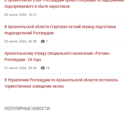
В Архангельске СОБР Росгвардии провел операцию по задержанию
подозреваемого в сбыте наркотиков
03 июля 2026, 10:31
В Архангельской области стартовал летний период подготовки
подразделений Росгвардии
02 июля 2026, 06:00
7
Архангельскому отряду специального назначения «Ратник»
Росгвардии - 24 года
01 июля 2026, 09:00
16
В Управлении Росгвардии по Архангельской области состоялось
торжественное освящение иконы
01 июля 2026, 06:00
11
1
Военнослужащие по призыву из Архангельской области приняли
ПОПУЛЯРНЫЕ НОВОСТИ
военную присягу в столице Республики Коми
30 июня 2026, 06:00
4
Спецназовцы Росгвардии из Архангельска и Мурманска сдали