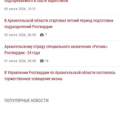
подозреваемого в сбыте наркотиков
03 июля 2026, 10:31
В Архангельской области стартовал летний период подготовки
подразделений Росгвардии
02 июля 2026, 06:00
7
Архангельскому отряду специального назначения «Ратник»
Росгвардии - 24 года
01 июля 2026, 09:00
16
В Управлении Росгвардии по Архангельской области состоялось
торжественное освящение иконы
01 июля 2026, 06:00
11
1
Военнослужащие по призыву из Архангельской области приняли
ПОПУЛЯРНЫЕ НОВОСТИ
военную присягу в столице Республики Коми
30 июня 2026, 06:00
4
Спецназовцы Росгвардии из Архангельска и Мурманска сдали
экзамен на право ношения крапового берета