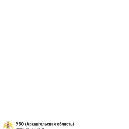
незаконно проникшего на охраняемый объект ТЭК
28 июня 2026, 12:30
1
В Архангельске начались испытания за право ношения крапового
берета Росгвардии
24 июня 2026, 15:00
17
УВО (Архангельская область)