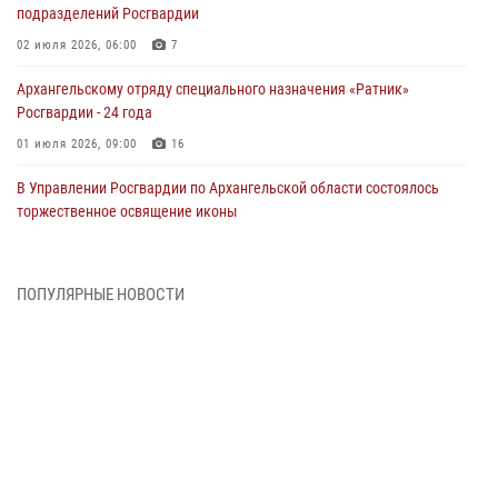
подразделений Росгвардии
02 июля 2026, 06:00
7
Архангельскому отряду специального назначения «Ратник»
Росгвардии - 24 года
01 июля 2026, 09:00
16
В Управлении Росгвардии по Архангельской области состоялось
торжественное освящение иконы
01 июля 2026, 06:00
11
1
Военнослужащие по призыву из Архангельской области приняли
ПОПУЛЯРНЫЕ НОВОСТИ
военную присягу в столице Республики Коми
30 июня 2026, 06:00
4
Спецназовцы Росгвардии из Архангельска и Мурманска сдали
экзамен на право ношения крапового берета
29 июня 2026, 08:20
6
Новодвинские росгвардейцы задержали местного жителя,