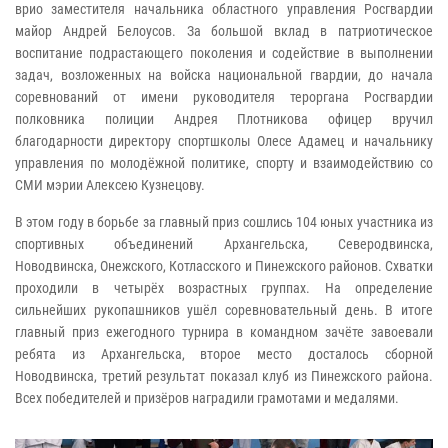
врио заместителя начальника областного управления Росгвардии
майор Андрей Белоусов. За большой вклад в патриотическое
воспитание подрастающего поколения и содействие в выполнении
задач, возложенных на войска национальной гвардии, до начала
соревнований от имени руководителя тероргана Росгвардии
полковника полиции Андрея Плотникова офицер вручил
благодарности директору спортшколы Олесе Адамец и начальнику
управления по молодёжной политике, спорту и взаимодействию со
СМИ мэрии Алексею Кузнецову.
В этом году в борьбе за главный приз сошлись 104 юных участника из
спортивных объединений Архангельска, Северодвинска,
Новодвинска, Онежского, Котласского и Пинежского районов. Схватки
проходили в четырёх возрастных группах. На определение
сильнейших рукопашников ушёл соревновательный день. В итоге
главный приз ежегодного турнира в командном зачёте завоевали
ребята из Архангельска, второе место досталось сборной
Новодвинска, третий результат показал клуб из Пинежского района.
Всех победителей и призёров наградили грамотами и медалями.