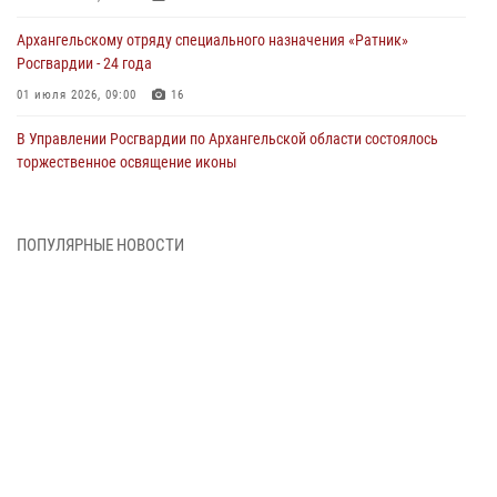
Архангельскому отряду специального назначения «Ратник»
Росгвардии - 24 года
01 июля 2026, 09:00
16
В Управлении Росгвардии по Архангельской области состоялось
торжественное освящение иконы
01 июля 2026, 06:00
11
1
Военнослужащие по призыву из Архангельской области приняли
ПОПУЛЯРНЫЕ НОВОСТИ
военную присягу в столице Республики Коми
30 июня 2026, 06:00
4
Спецназовцы Росгвардии из Архангельска и Мурманска сдали
экзамен на право ношения крапового берета
29 июня 2026, 08:20
6
Новодвинские росгвардейцы задержали местного жителя,
незаконно проникшего на охраняемый объект ТЭК
28 июня 2026, 12:30
1