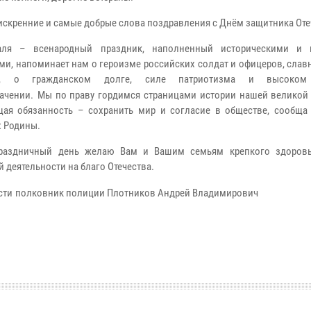
искренние и самые добрые слова поздравления с Днём защитника Оте
аля – всенародный праздник, наполненный историческими и 
ми, напоминает нам о героизме российских солдат и офицеров, сла
ах, о гражданском долге, силе патриотизма и высоком
ачении.
Мы по праву гордимся страницами истории нашей великой
ая обязанность – сохранить мир и согласие в обществе, сообща 
х Родины.
праздничный день желаю Вам и Вашим семьям крепкого здоровья
 деятельности на благо Отечества.
сти
полковник полиции Плотников Андрей Владимирович