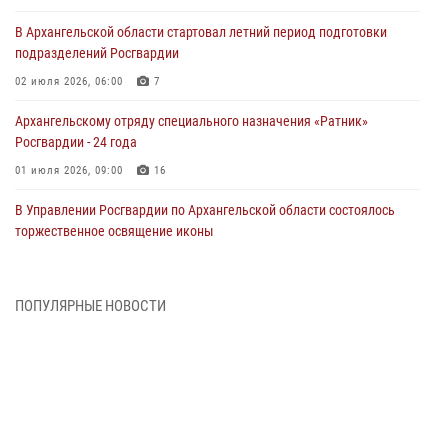
В Архангельской области стартовал летний период подготовки
подразделений Росгвардии
02 июля 2026, 06:00
7
Архангельскому отряду специального назначения «Ратник»
Росгвардии - 24 года
01 июля 2026, 09:00
16
В Управлении Росгвардии по Архангельской области состоялось
торжественное освящение иконы
01 июля 2026, 06:00
11
1
Военнослужащие по призыву из Архангельской области приняли
ПОПУЛЯРНЫЕ НОВОСТИ
военную присягу в столице Республики Коми
30 июня 2026, 06:00
4
Спецназовцы Росгвардии из Архангельска и Мурманска сдали
экзамен на право ношения крапового берета
29 июня 2026, 08:20
6