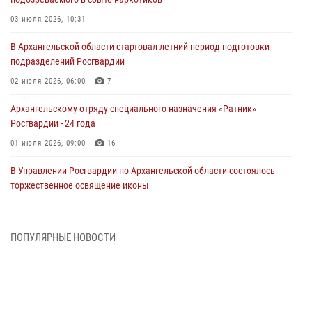
03 июля 2026, 10:31
В Архангельской области стартовал летний период подготовки
подразделений Росгвардии
02 июля 2026, 06:00
7
Архангельскому отряду специального назначения «Ратник»
Росгвардии - 24 года
01 июля 2026, 09:00
16
В Управлении Росгвардии по Архангельской области состоялось
торжественное освящение иконы
01 июля 2026, 06:00
11
1
Военнослужащие по призыву из Архангельской области приняли
ПОПУЛЯРНЫЕ НОВОСТИ
военную присягу в столице Республики Коми
30 июня 2026, 06:00
4
Спецназовцы Росгвардии из Архангельска и Мурманска сдали
экзамен на право ношения крапового берета