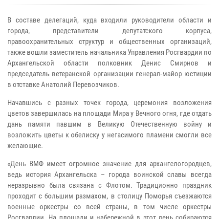
В составе делегаций, куда входили руководители области и
города, представители депутатского корпуса,
правоохранительных структур и общественных организаций,
также вошли заместитель начальника Управления Росгвардии по
Архангельской области полковник Денис Смирнов и
председатель ветеранской организации генерал-майор юстиции
в отставке Анатолий Перевозчиков.
Начавшись с разных точек города, церемония возложения
цветов завершилась на площади Мира у Вечного огня, где отдать
дань памяти павшим в Великую Отечественную войну и
возложить цветы к обелиску у негасимого пламени смогли все
желающие.
«День ВМФ имеет огромное значение для архангелогородцев,
ведь история Архангельска – города воинской славы всегда
неразрывно была связана с Флотом. Традиционно праздник
проходит с большим размахом, в столицу Поморья съезжаются
военные оркестры со всей страны, в том числе оркестры
Росгвардии. На площади и набережной в этот день собираются