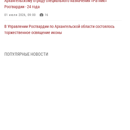
Архангельскому отряду специального назначения «Ратник»
Росгвардии - 24 года
01 июля 2026, 09:00
16
В Управлении Росгвардии по Архангельской области состоялось
торжественное освящение иконы
01 июля 2026, 06:00
11
1
Военнослужащие по призыву из Архангельской области приняли
ПОПУЛЯРНЫЕ НОВОСТИ
военную присягу в столице Республики Коми
30 июня 2026, 06:00
4
Спецназовцы Росгвардии из Архангельска и Мурманска сдали
экзамен на право ношения крапового берета
29 июня 2026, 08:20
6
Новодвинские росгвардейцы задержали местного жителя,
незаконно проникшего на охраняемый объект ТЭК
28 июня 2026, 12:30
1
В Архангельске начались испытания за право ношения крапового