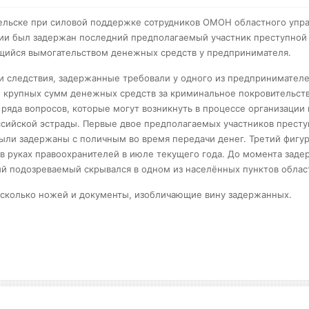
ельске при силовой поддержке сотрудников ОМОН областного упр
ии был задержан последний предполагаемый участник преступной
ийся вымогательством денежных средств у предпринимателя.
и следствия, задержанные требовали у одного из предпринимател
 крупных сумм денежных средств за криминальное покровительств
ряда вопросов, которые могут возникнуть в процессе организации
ссийской эстрады. Первые двое предполагаемых участников прест
ыли задержаны с поличным во время передачи денег. Третий фигу
 в руках правоохранителей в июле текущего года. До момента заде
й подозреваемый скрывался в одном из населённых пунктов облас
есколько ножей и документы, изобличающие вину задержанных.