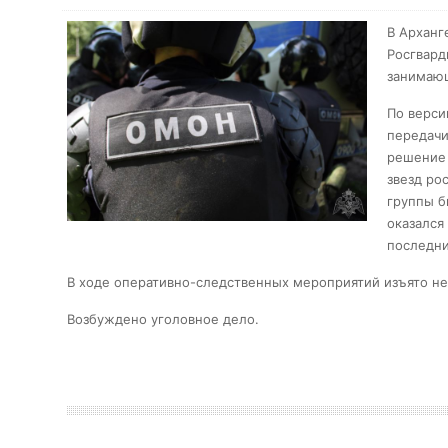
В Арханг
Росгвард
занимающ
По верси
передачи
решение 
звезд ро
группы б
оказался
последни
В ходе оперативно-следственных мероприятий изъято н
Возбуждено уголовное дело.