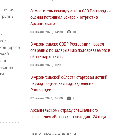
авления
Заместитель командующего СЗО Росгвардии
 группы,
оценил потенциал центра «Патриот» в
Архангельске
03 июля 2026, 14:30
10
ей
о и
В Архангельске СОБР Росгвардии провел
 концертов
операцию по задержанию подозреваемого в
упной
сбыте наркотиков
рант
03 июля 2026, 10:31
ржания
ти.
В Архангельской области стартовал летний
период подготовки подразделений
Росгвардии
02 июля 2026, 06:00
7
Архангельскому отряду специального
назначения «Ратник» Росгвардии - 24 года
01 июля 2026, 09:00
16
ПОПУЛЯРНЫЕ НОВОСТИ