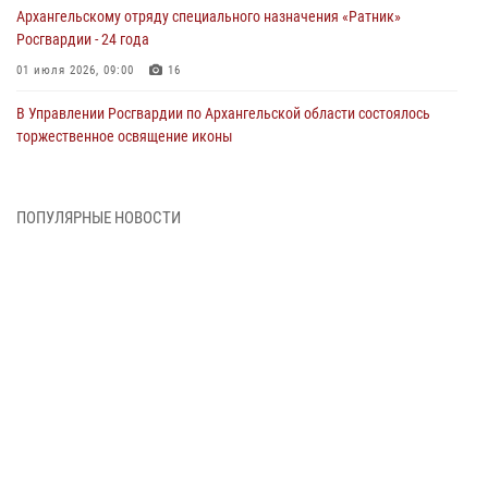
Архангельскому отряду специального назначения «Ратник»
Росгвардии - 24 года
01 июля 2026, 09:00
16
В Управлении Росгвардии по Архангельской области состоялось
торжественное освящение иконы
01 июля 2026, 06:00
11
1
Военнослужащие по призыву из Архангельской области приняли
ПОПУЛЯРНЫЕ НОВОСТИ
военную присягу в столице Республики Коми
30 июня 2026, 06:00
4
Спецназовцы Росгвардии из Архангельска и Мурманска сдали
экзамен на право ношения крапового берета
29 июня 2026, 08:20
6
Новодвинские росгвардейцы задержали местного жителя,
незаконно проникшего на охраняемый объект ТЭК
28 июня 2026, 12:30
1