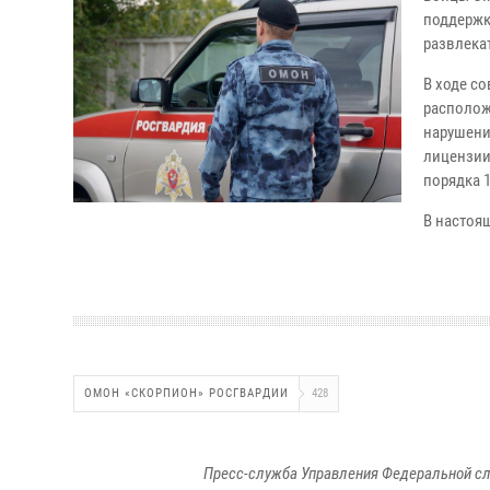
поддержк
развлека
В ходе с
располож
нарушени
лицензии
порядка 
В настоя
ОМОН «СКОРПИОН» РОСГВАРДИИ
428
Пресс-служба Управления Федеральной сл