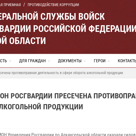
АЯ ПРИЕМНАЯ
ПРОТИВОДЕЙСТВИЕ КОРРУПЦИИ
ЕРАЛЬНОЙ СЛУЖБЫ ВОЙСК
ВАРДИИ РОССИЙСКОЙ ФЕДЕРАЦИ
ОЙ ОБЛАСТИ
СТЬ
ДЛЯ ГРАЖДАН
ДОКУМЕНТЫ
ГЕРОИ
КОНТАКТ
сечена противоправная деятельность​ в сфере оборота алкогольной продукции
МОН РОСГВАРДИИ ПРЕСЕЧЕНА ПРОТИВОПР
 АЛКОГОЛЬНОЙ ПРОДУКЦИИ
ОН Управления Росгвардии по Архангельской области оказали сило