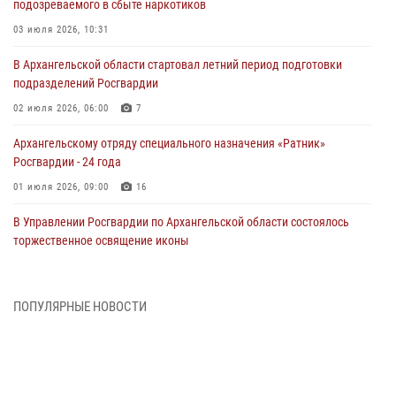
подозреваемого в сбыте наркотиков
03 июля 2026, 10:31
В Архангельской области стартовал летний период подготовки
подразделений Росгвардии
02 июля 2026, 06:00
7
Архангельскому отряду специального назначения «Ратник»
Росгвардии - 24 года
01 июля 2026, 09:00
16
В Управлении Росгвардии по Архангельской области состоялось
торжественное освящение иконы
01 июля 2026, 06:00
11
1
Военнослужащие по призыву из Архангельской области приняли
ПОПУЛЯРНЫЕ НОВОСТИ
военную присягу в столице Республики Коми
30 июня 2026, 06:00
4
Спецназовцы Росгвардии из Архангельска и Мурманска сдали