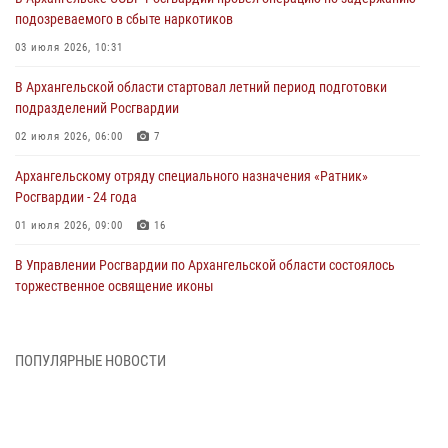
подозреваемого в сбыте наркотиков
03 июля 2026, 10:31
В Архангельской области стартовал летний период подготовки
подразделений Росгвардии
02 июля 2026, 06:00
7
Архангельскому отряду специального назначения «Ратник»
Росгвардии - 24 года
01 июля 2026, 09:00
16
В Управлении Росгвардии по Архангельской области состоялось
торжественное освящение иконы
01 июля 2026, 06:00
11
1
Военнослужащие по призыву из Архангельской области приняли
ПОПУЛЯРНЫЕ НОВОСТИ
военную присягу в столице Республики Коми
30 июня 2026, 06:00
4
Спецназовцы Росгвардии из Архангельска и Мурманска сдали