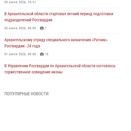
03 июля 2026, 10:31
В Архангельской области стартовал летний период подготовки
подразделений Росгвардии
02 июля 2026, 06:00
7
Архангельскому отряду специального назначения «Ратник»
Росгвардии - 24 года
01 июля 2026, 09:00
16
В Управлении Росгвардии по Архангельской области состоялось
торжественное освящение иконы
01 июля 2026, 06:00
11
1
Военнослужащие по призыву из Архангельской области приняли
ПОПУЛЯРНЫЕ НОВОСТИ
военную присягу в столице Республики Коми
30 июня 2026, 06:00
4
Спецназовцы Росгвардии из Архангельска и Мурманска сдали
экзамен на право ношения крапового берета