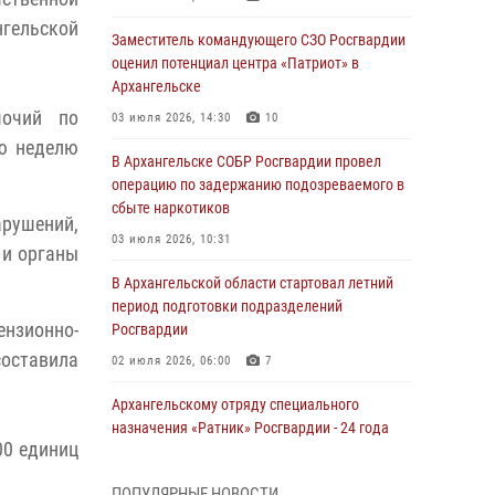
нгельской
Заместитель командующего СЗО Росгвардии
оценил потенциал центра «Патриот» в
Архангельске
мочий по
03 июля 2026, 14:30
10
ю неделю
В Архангельске СОБР Росгвардии провел
операцию по задержанию подозреваемого в
сбыте наркотиков
рушений,
03 июля 2026, 10:31
 и органы
В Архангельской области стартовал летний
период подготовки подразделений
ензионно-
Росгвардии
составила
02 июля 2026, 06:00
7
Архангельскому отряду специального
назначения «Ратник» Росгвардии - 24 года
00 единиц
01 июля 2026, 09:00
16
ПОПУЛЯРНЫЕ НОВОСТИ