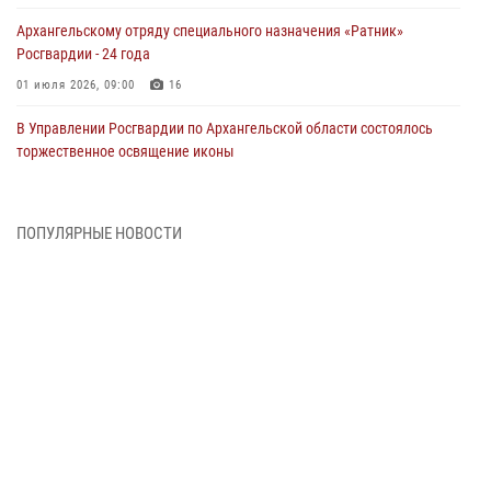
Архангельскому отряду специального назначения «Ратник»
Росгвардии - 24 года
01 июля 2026, 09:00
16
В Управлении Росгвардии по Архангельской области состоялось
торжественное освящение иконы
01 июля 2026, 06:00
11
1
Военнослужащие по призыву из Архангельской области приняли
ПОПУЛЯРНЫЕ НОВОСТИ
военную присягу в столице Республики Коми
30 июня 2026, 06:00
4
Спецназовцы Росгвардии из Архангельска и Мурманска сдали
экзамен на право ношения крапового берета
29 июня 2026, 08:20
6
Новодвинские росгвардейцы задержали местного жителя,
незаконно проникшего на охраняемый объект ТЭК
28 июня 2026, 12:30
1