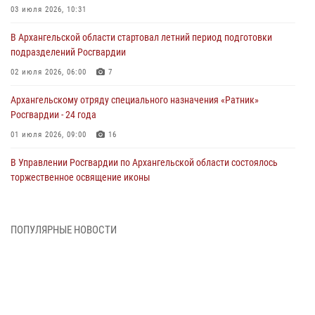
03 июля 2026, 10:31
В Архангельской области стартовал летний период подготовки
подразделений Росгвардии
02 июля 2026, 06:00
7
Архангельскому отряду специального назначения «Ратник»
Росгвардии - 24 года
01 июля 2026, 09:00
16
В Управлении Росгвардии по Архангельской области состоялось
торжественное освящение иконы
01 июля 2026, 06:00
11
1
Военнослужащие по призыву из Архангельской области приняли
ПОПУЛЯРНЫЕ НОВОСТИ
военную присягу в столице Республики Коми
30 июня 2026, 06:00
4
Спецназовцы Росгвардии из Архангельска и Мурманска сдали
экзамен на право ношения крапового берета