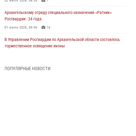
02 июля 2026, 06:00
7
Архангельскому отряду специального назначения «Ратник»
Росгвардии - 24 года
01 июля 2026, 09:00
16
В Управлении Росгвардии по Архангельской области состоялось
торжественное освящение иконы
01 июля 2026, 06:00
11
1
Военнослужащие по призыву из Архангельской области приняли
ПОПУЛЯРНЫЕ НОВОСТИ
военную присягу в столице Республики Коми
30 июня 2026, 06:00
4
Спецназовцы Росгвардии из Архангельска и Мурманска сдали
экзамен на право ношения крапового берета
29 июня 2026, 08:20
6
Новодвинские росгвардейцы задержали местного жителя,
незаконно проникшего на охраняемый объект ТЭК
28 июня 2026, 12:30
1