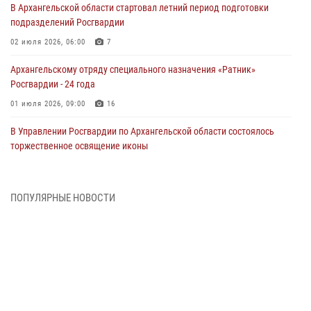
В Архангельской области стартовал летний период подготовки
подразделений Росгвардии
02 июля 2026, 06:00
7
Архангельскому отряду специального назначения «Ратник»
Росгвардии - 24 года
01 июля 2026, 09:00
16
В Управлении Росгвардии по Архангельской области состоялось
торжественное освящение иконы
01 июля 2026, 06:00
11
1
Военнослужащие по призыву из Архангельской области приняли
ПОПУЛЯРНЫЕ НОВОСТИ
военную присягу в столице Республики Коми
30 июня 2026, 06:00
4
Спецназовцы Росгвардии из Архангельска и Мурманска сдали
экзамен на право ношения крапового берета
29 июня 2026, 08:20
6