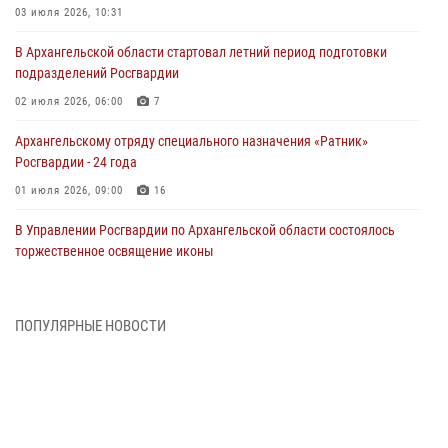
03 июля 2026, 10:31
В Архангельской области стартовал летний период подготовки
подразделений Росгвардии
02 июля 2026, 06:00
7
Архангельскому отряду специального назначения «Ратник»
Росгвардии - 24 года
01 июля 2026, 09:00
16
В Управлении Росгвардии по Архангельской области состоялось
торжественное освящение иконы
01 июля 2026, 06:00
11
1
Военнослужащие по призыву из Архангельской области приняли
ПОПУЛЯРНЫЕ НОВОСТИ
военную присягу в столице Республики Коми
30 июня 2026, 06:00
4
Спецназовцы Росгвардии из Архангельска и Мурманска сдали
экзамен на право ношения крапового берета