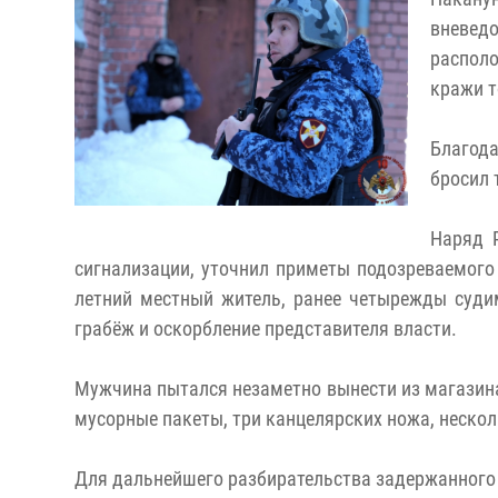
вневед
распол
кражи т
Благод
бросил 
Наряд 
сигнализации, уточнил приметы подозреваемого 
летний местный житель, ранее четырежды суди
грабёж и оскорбление представителя власти.
Мужчина пытался незаметно вынести из магазина
мусорные пакеты, три канцелярских ножа, нескол
Для дальнейшего разбирательства задержанного