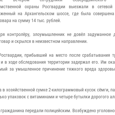
омственной охраны Росгвардии выезжали в сетевой 
оженный на Архангельском шоссе, где была совершена
овара на сумму 14 тыс. рублей.
аря контролёру, злоумышленник не довёл задуманное д
товар и скрылся в неизвестном направлении.
Росгвардии, прибывший на место после срабатывания т
и в ходе обследования территории задержал его. Им ока
мый за умышленное причинение тяжкого вреда здоровь
 в хозяйственной сумке 2-килограммовый кусок сёмги, па
ько упаковок с витаминами и четыре бутылки дорогого ал
 гражданина передали полицейским. Возбуждено уголовно