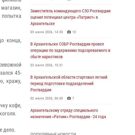
магазин,
Заместитель командующего СЗО Росгвардии
 попытка
оценил потенциал центра «Патриот» в
Архангельске
03 июля 2026, 14:30
10
о конца,
В Архангельске СОБР Росгвардии провел
операцию по задержанию подозреваемого в
сбыте наркотиков
ревожной
03 июля 2026, 10:31
зался 45-
В Архангельской области стартовал летний
ю, кражу,
период подготовки подразделений
Росгвардии
02 июля 2026, 06:00
7
чку кофе,
Архангельскому отряду специального
коголя.
назначения «Ратник» Росгвардии - 24 года
01 июля 2026, 09:00
16
е дело.
ПОПУЛЯРНЫЕ НОВОСТИ