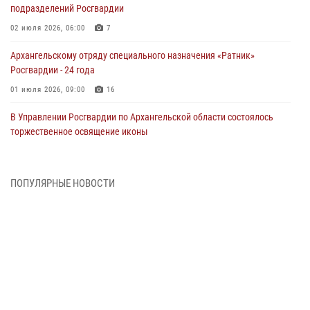
подразделений Росгвардии
02 июля 2026, 06:00
7
Архангельскому отряду специального назначения «Ратник»
Росгвардии - 24 года
01 июля 2026, 09:00
16
В Управлении Росгвардии по Архангельской области состоялось
торжественное освящение иконы
01 июля 2026, 06:00
11
1
Военнослужащие по призыву из Архангельской области приняли
ПОПУЛЯРНЫЕ НОВОСТИ
военную присягу в столице Республики Коми
30 июня 2026, 06:00
4
Спецназовцы Росгвардии из Архангельска и Мурманска сдали
экзамен на право ношения крапового берета
29 июня 2026, 08:20
6
Новодвинские росгвардейцы задержали местного жителя,