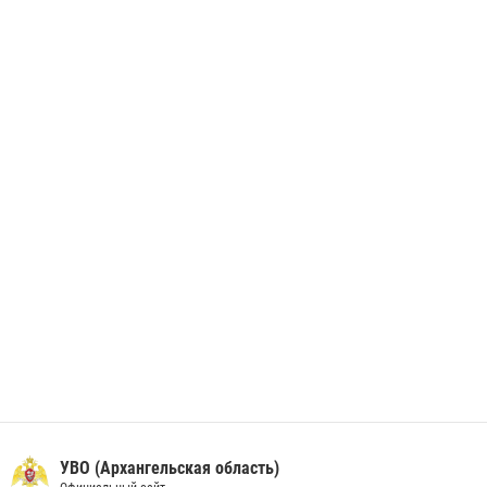
незаконно проникшего на охраняемый объект ТЭК
28 июня 2026, 12:30
1
В Архангельске начались испытания за право ношения крапового
берета Росгвардии
24 июня 2026, 15:00
17
УВО (Архангельская область)