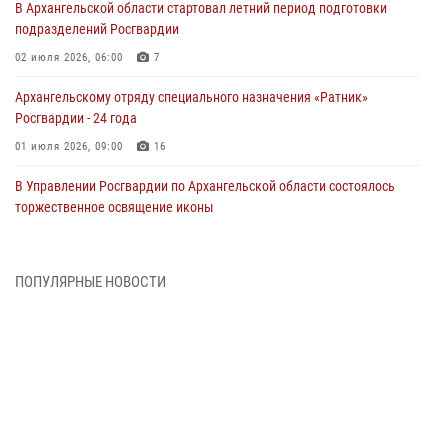
В Архангельской области стартовал летний период подготовки
подразделений Росгвардии
02 июля 2026, 06:00
7
Архангельскому отряду специального назначения «Ратник»
Росгвардии - 24 года
01 июля 2026, 09:00
16
В Управлении Росгвардии по Архангельской области состоялось
торжественное освящение иконы
01 июля 2026, 06:00
11
1
Военнослужащие по призыву из Архангельской области приняли
ПОПУЛЯРНЫЕ НОВОСТИ
военную присягу в столице Республики Коми
30 июня 2026, 06:00
4
Спецназовцы Росгвардии из Архангельска и Мурманска сдали
экзамен на право ношения крапового берета
29 июня 2026, 08:20
6