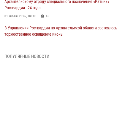
Архангельскому отряду специального назначения «Ратник»
Росгвардии - 24 года
01 июля 2026, 09:00
16
В Управлении Росгвардии по Архангельской области состоялось
торжественное освящение иконы
01 июля 2026, 06:00
11
1
Военнослужащие по призыву из Архангельской области приняли
ПОПУЛЯРНЫЕ НОВОСТИ
военную присягу в столице Республики Коми
30 июня 2026, 06:00
4
Спецназовцы Росгвардии из Архангельска и Мурманска сдали
экзамен на право ношения крапового берета
29 июня 2026, 08:20
6
Новодвинские росгвардейцы задержали местного жителя,
незаконно проникшего на охраняемый объект ТЭК
28 июня 2026, 12:30
1