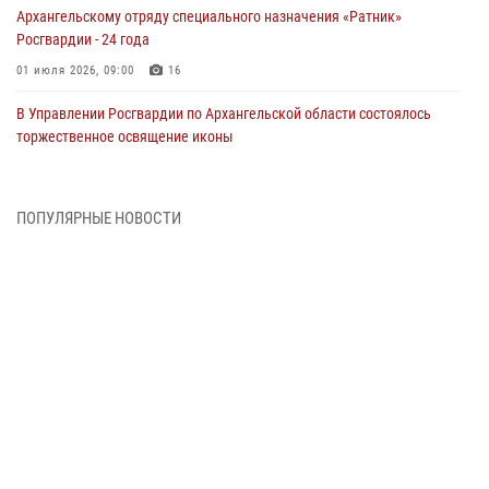
Архангельскому отряду специального назначения «Ратник»
Росгвардии - 24 года
01 июля 2026, 09:00
16
В Управлении Росгвардии по Архангельской области состоялось
торжественное освящение иконы
01 июля 2026, 06:00
11
1
Военнослужащие по призыву из Архангельской области приняли
ПОПУЛЯРНЫЕ НОВОСТИ
военную присягу в столице Республики Коми
30 июня 2026, 06:00
4
Спецназовцы Росгвардии из Архангельска и Мурманска сдали
экзамен на право ношения крапового берета
29 июня 2026, 08:20
6
Новодвинские росгвардейцы задержали местного жителя,
незаконно проникшего на охраняемый объект ТЭК
28 июня 2026, 12:30
1