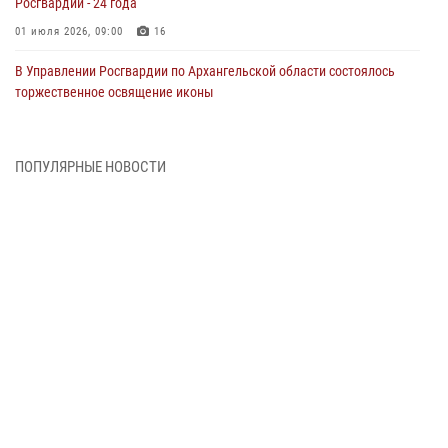
Росгвардии - 24 года
01 июля 2026, 09:00
16
В Управлении Росгвардии по Архангельской области состоялось
торжественное освящение иконы
01 июля 2026, 06:00
11
1
Военнослужащие по призыву из Архангельской области приняли
ПОПУЛЯРНЫЕ НОВОСТИ
военную присягу в столице Республики Коми
30 июня 2026, 06:00
4
Спецназовцы Росгвардии из Архангельска и Мурманска сдали
экзамен на право ношения крапового берета
29 июня 2026, 08:20
6
Новодвинские росгвардейцы задержали местного жителя,
незаконно проникшего на охраняемый объект ТЭК
28 июня 2026, 12:30
1
В Архангельске начались испытания за право ношения крапового
берета Росгвардии