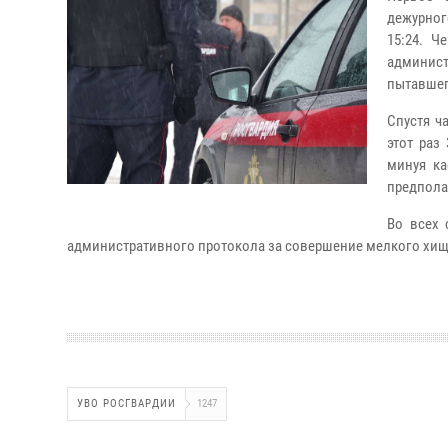
дежурног
15:24. Ч
админист
пытавшег
Спустя ч
этот раз
минуя ка
предпола
Во всех 
административного протокола за совершение мелкого хищ
УВО РОСГВАРДИИ
1247