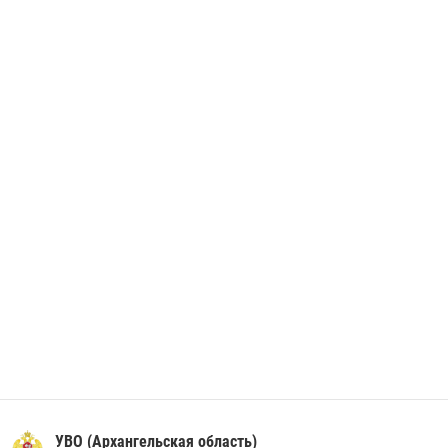
незаконно проникшего на охраняемый объект ТЭК
28 июня 2026, 12:30
1
В Архангельске начались испытания за право ношения крапового
берета Росгвардии
24 июня 2026, 15:00
17
УВО (Архангельская область)