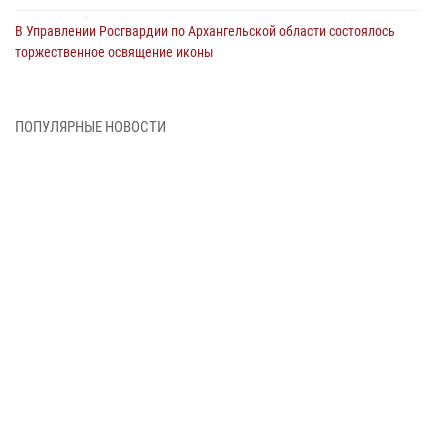
В Управлении Росгвардии по Архангельской области состоялось
торжественное освящение иконы
01 июля 2026, 06:00
11
1
Военнослужащие по призыву из Архангельской области приняли
ПОПУЛЯРНЫЕ НОВОСТИ
военную присягу в столице Республики Коми
30 июня 2026, 06:00
4
Спецназовцы Росгвардии из Архангельска и Мурманска сдали
экзамен на право ношения крапового берета
29 июня 2026, 08:20
6
Новодвинские росгвардейцы задержали местного жителя,
незаконно проникшего на охраняемый объект ТЭК
28 июня 2026, 12:30
1
В Архангельске начались испытания за право ношения крапового
берета Росгвардии
24 июня 2026, 15:00
17